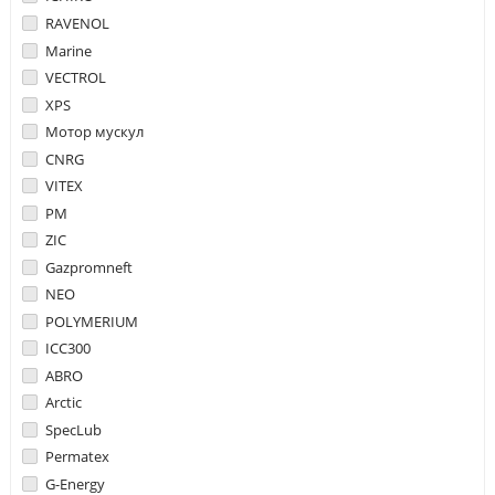
RAVENOL
Marine
VECTROL
XPS
Мотор мускул
CNRG
VITEX
PM
ZIC
Gazpromneft
NEO
POLYMERIUM
ICC300
ABRO
Arctic
SpecLub
Permatex
G-Energy