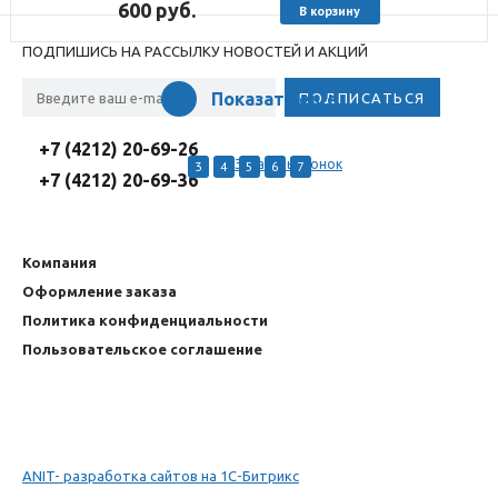
600
руб.
В корзину
ПОДПИШИСЬ НА РАССЫЛКУ НОВОСТЕЙ И АКЦИЙ
Показать еще
+7 (4212) 20-69-26
Заказать звонок
3
4
5
6
7
+7 (4212) 20-69-36
Компания
Оформление заказа
Политика конфиденциальности
Пользовательское соглашение
ANIT- разработка сайтов на 1С-Битрикс