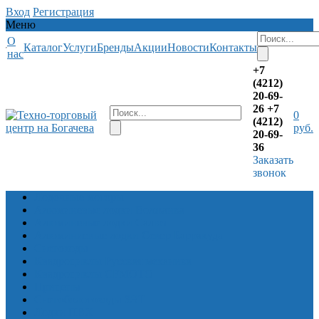
Вход
Регистрация
Меню
О
Каталог
Услуги
Бренды
Акции
Новости
Контакты
нас
+7
(4212)
20-69-
26
+7
0
(4212)
руб.
20-69-
36
Заказать
звонок
Лодочные моторы
Алюминевые лодки Волжанка
Алюминевые лодки Салют
Алюминиевые лодки Север Барракуда
Снегоходы
Квадроциклы Русская механика
Квадроциклы CFMOTO
Прицепы
Снегоболотоходы ЗЭТ
Лодки ПВХ