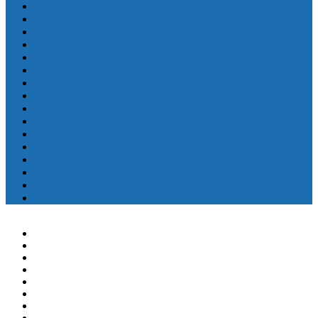
Мотоциклы
Генераторы
Запчасти
Гребные винты
Масла и смазки
Для надувных лодок
Навигационные приборы
Оборудование для яхт и катеров
Приборы
Рулевое и дистанционное управление
Спасательные средства
Одежда, шлема, аксессуары
Судовая мебель
Топливные аксессуары
Еще
^