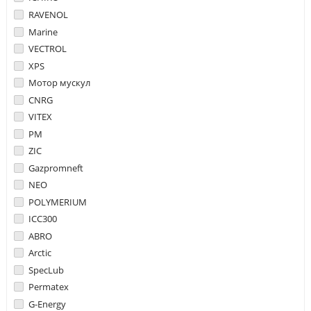
RAVENOL
Marine
VECTROL
XPS
Мотор мускул
CNRG
VITEX
PM
ZIC
Gazpromneft
NEO
POLYMERIUM
ICC300
ABRO
Arctic
SpecLub
Permatex
G-Energy