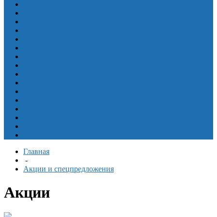
Мотоциклы
Генераторы
Запчасти
Гребные винты
Масла и смазки
Для надувных лодок
Навигационные приборы
Оборудование для яхт и катеров
Приборы
Рулевое и дистанционное управление
Спасательные средства
Одежда, шлема, аксессуары
Судовая мебель
Топливные аксессуары
Еще
^
Главная
-
Акции и спецпредложения
Акции