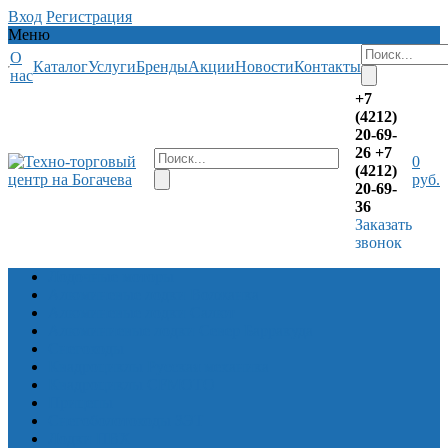
Вход
Регистрация
Меню
О
Каталог
Услуги
Бренды
Акции
Новости
Контакты
нас
+7
(4212)
20-69-
26
+7
0
(4212)
руб.
20-69-
36
Заказать
звонок
Лодочные моторы
Алюминевые лодки Волжанка
Алюминевые лодки Салют
Алюминиевые лодки Север Барракуда
Снегоходы
Квадроциклы Русская механика
Квадроциклы CFMOTO
Прицепы
Снегоболотоходы ЗЭТ
Лодки ПВХ