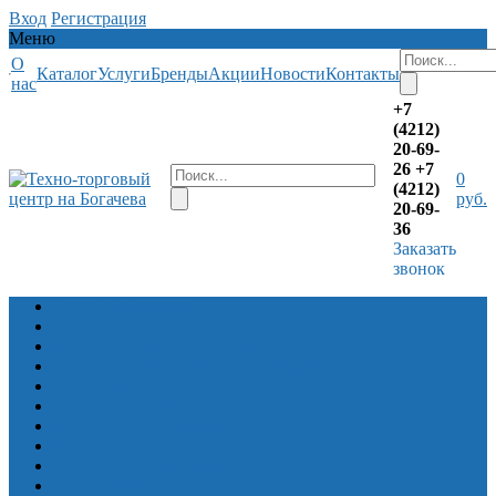
Вход
Регистрация
Меню
О
Каталог
Услуги
Бренды
Акции
Новости
Контакты
нас
+7
(4212)
20-69-
26
+7
0
(4212)
руб.
20-69-
36
Заказать
звонок
Лодочные моторы
Алюминевые лодки Волжанка
Алюминевые лодки Салют
Алюминиевые лодки Север Барракуда
Снегоходы
Квадроциклы Русская механика
Квадроциклы CFMOTO
Прицепы
Снегоболотоходы ЗЭТ
Лодки ПВХ