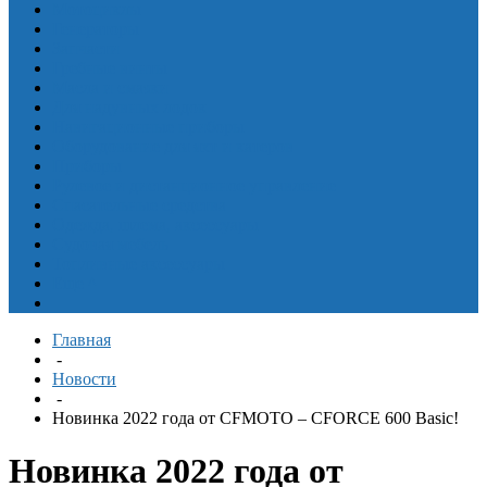
Мотоциклы
Генераторы
Запчасти
Гребные винты
Масла и смазки
Для надувных лодок
Навигационные приборы
Оборудование для яхт и катеров
Приборы
Рулевое и дистанционное управление
Спасательные средства
Одежда, шлема, аксессуары
Судовая мебель
Топливные аксессуары
Еще
^
Главная
-
Новости
-
Новинка 2022 года от CFMOTO – CFORCE 600 Basic!
Новинка 2022 года от