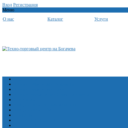
Вход
Регистрация
Меню
О нас
Каталог
Услуги
Лодочные моторы
Алюминевые лодки Волжанка
Алюминевые лодки Салют
Алюминиевые лодки Север Барракуда
Снегоходы
Квадроциклы Русская механика
Квадроциклы CFMOTO
Прицепы
Снегоболотоходы ЗЭТ
Лодки ПВХ