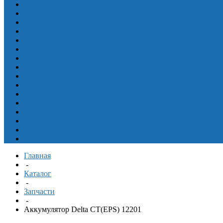
Мотоциклы
Генераторы
Запчасти
Гребные винты
Масла и смазки
Для надувных лодок
Навигационные приборы
Оборудование для яхт и катеров
Приборы
Рулевое и дистанционное управление
Спасательные средства
Одежда, шлема, аксессуары
Судовая мебель
Топливные аксессуары
Еще
^
Главная
-
Каталог
-
Запчасти
-
Аккумулятор Delta CT(EPS) 12201