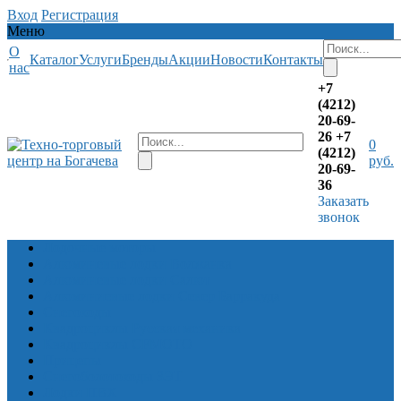
Вход
Регистрация
Меню
О
Каталог
Услуги
Бренды
Акции
Новости
Контакты
нас
+7
(4212)
20-69-
26
+7
0
(4212)
руб.
20-69-
36
Заказать
звонок
Лодочные моторы
Алюминевые лодки Волжанка
Алюминевые лодки Салют
Алюминиевые лодки Север Барракуда
Снегоходы
Квадроциклы Русская механика
Квадроциклы CFMOTO
Прицепы
Снегоболотоходы ЗЭТ
Лодки ПВХ