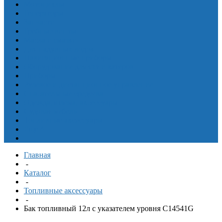
Мотоциклы
Генераторы
Запчасти
Гребные винты
Масла и смазки
Для надувных лодок
Навигационные приборы
Оборудование для яхт и катеров
Приборы
Рулевое и дистанционное управление
Спасательные средства
Одежда, шлема, аксессуары
Судовая мебель
Топливные аксессуары
Еще
^
Главная
-
Каталог
-
Топливные аксессуары
-
Бак топливный 12л с указателем уровня C14541G