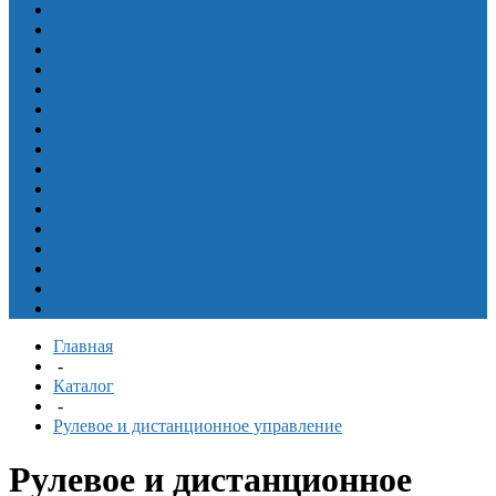
Мотоциклы
Генераторы
Запчасти
Гребные винты
Масла и смазки
Для надувных лодок
Навигационные приборы
Оборудование для яхт и катеров
Приборы
Рулевое и дистанционное управление
Спасательные средства
Одежда, шлема, аксессуары
Судовая мебель
Топливные аксессуары
Еще
^
Главная
-
Каталог
-
Рулевое и дистанционное управление
Рулевое и дистанционное