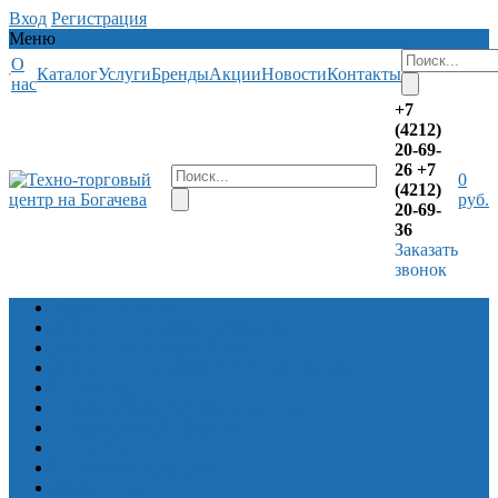
Вход
Регистрация
Меню
О
Каталог
Услуги
Бренды
Акции
Новости
Контакты
нас
+7
(4212)
20-69-
26
+7
0
(4212)
руб.
20-69-
36
Заказать
звонок
Лодочные моторы
Алюминевые лодки Волжанка
Алюминевые лодки Салют
Алюминиевые лодки Север Барракуда
Снегоходы
Квадроциклы Русская механика
Квадроциклы CFMOTO
Прицепы
Снегоболотоходы ЗЭТ
Лодки ПВХ