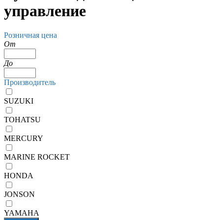
управление
Розничная цена
От
До
Производитель
SUZUKI
TOHATSU
MERCURY
MARINE ROCKET
HONDA
JONSON
YAMAHA