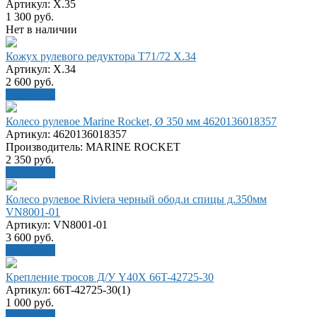
Артикул: X.35
1 300
руб.
Нет в наличии
Кожух рулевого редуктора T71/72 X.34
Артикул: X.34
2 600
руб.
В корзину
Колесо рулевое Marine Rocket, Ø 350 мм 4620136018357
Артикул: 4620136018357
Производитель: MARINE ROCKET
2 350
руб.
В корзину
Колесо рулевое Riviera черный обод.и спицы д.350мм
VN8001-01
Артикул: VN8001-01
3 600
руб.
В корзину
Крепление тросов Д/У Y40X 66T-42725-30
Артикул: 66T-42725-30(1)
1 000
руб.
В корзину