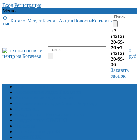
Вход
Регистрация
Меню
О
Каталог
Услуги
Бренды
Акции
Новости
Контакты
нас
+7
(4212)
20-69-
26
+7
0
(4212)
руб.
20-69-
36
Заказать
звонок
Лодочные моторы
Алюминевые лодки Волжанка
Алюминевые лодки Салют
Алюминиевые лодки Север Барракуда
Снегоходы
Квадроциклы Русская механика
Квадроциклы CFMOTO
Прицепы
Снегоболотоходы ЗЭТ
Лодки ПВХ