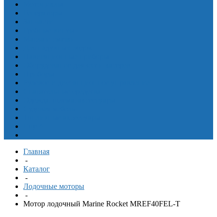
Мотоциклы
Генераторы
Запчасти
Гребные винты
Масла и смазки
Для надувных лодок
Навигационные приборы
Оборудование для яхт и катеров
Приборы
Рулевое и дистанционное управление
Спасательные средства
Одежда, шлема, аксессуары
Судовая мебель
Топливные аксессуары
Еще
^
Главная
-
Каталог
-
Лодочные моторы
-
Мотор лодочный Marine Rocket MREF40FEL-T