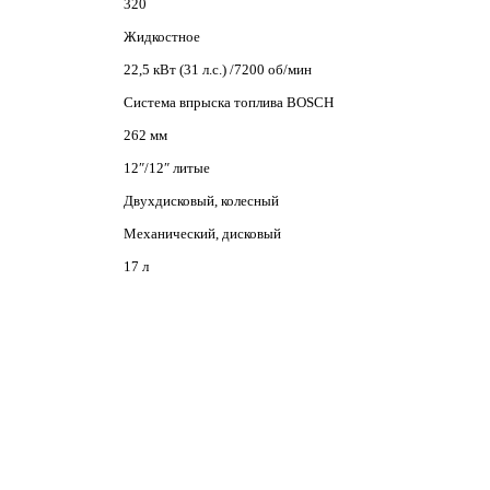
320
Жидкостное
22,5 кВт (31 л.с.) /7200 об/мин
Система впрыска топлива BOSCH
262 мм
12″/12″ литые
Двухдисковый, колесный
Механический, дисковый
17 л