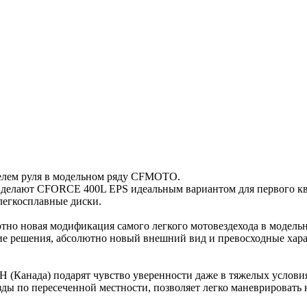
елем руля в модельном ряду CFMOTO.
я делают CFORCE 400L EPS идеальным вариантом для первого к
легкосплавные диски.
 новая модификация самого легкого мотовездехода в модельн
е решения, абсолютно новый внешний вид и превосходные харак
(Канада) подарят чувство уверенности даже в тяжелых условия
зды по пересеченной местности, позволяет легко маневрировать 