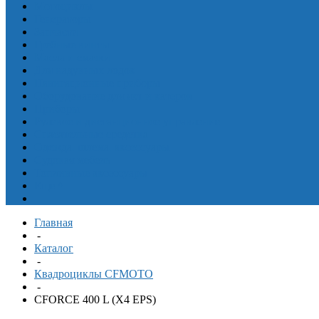
Мотоциклы
Генераторы
Запчасти
Гребные винты
Масла и смазки
Для надувных лодок
Навигационные приборы
Оборудование для яхт и катеров
Приборы
Рулевое и дистанционное управление
Спасательные средства
Одежда, шлема, аксессуары
Судовая мебель
Топливные аксессуары
Еще
^
Главная
-
Каталог
-
Квадроциклы CFMOTO
-
CFORCE 400 L (X4 EPS)