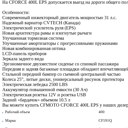
На CFORCE 400L EPS допускается выезд на дороги общего пол
Особенности:
Современный инжекторный двигатель мощностью 31 л.с.
Надежный вариатор CVTECH (Канада)
Электрический усилитель руля (EPS)
Новая архитектура рамы и изогнутые рычаги
Улучшенная тормозная система
Улучшенные амортизаторы с прогрессивными пружинами
Новая комбинированная оптика
LCD-панель приборов
Зеркала заднего вида
Эргономичное двухместное сиденье со спинкой пассажира
Передняя и задняя багажные площадки обладают впечатляюще
Стальной передний бампер со съемной центральной частью
Колеса 25”, литые диски, универсальный рисунок протектора
Электрическая лебедка 2500 LBS
Аккумулятор повышенной емкости (30 Ач)
Электрическая розетка 12V и розетка USB
Задний «бардачок» объемом 10.5 л
Вы можете купить CFMOTO CFORCE 400L EPS у наших дилеро
Рабочий объем
400
Марка
CF191Q