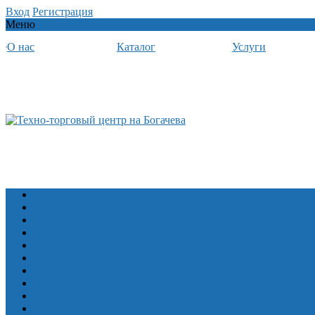
Вход
Регистрация
Меню
О нас
Каталог
Услуги
Лодочные моторы
Алюминевые лодки Волжанка
Алюминевые лодки Салют
Алюминиевые лодки Север Барракуда
Снегоходы
Квадроциклы Русская механика
Квадроциклы CFMOTO
Прицепы
Снегоболотоходы ЗЭТ
Лодки ПВХ