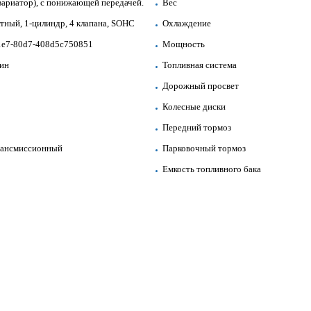
вариатор), с понижающей передачей.
Вес
ктный, 1-цилиндр, 4 клапана, SOHC
Охлаждение
1e7-80d7-408d5c750851
Мощность
мин
Топливная система
Дорожный просвет
Колесные диски
Передний тормоз
рансмиссионный
Парковочный тормоз
Емкость топливного бака