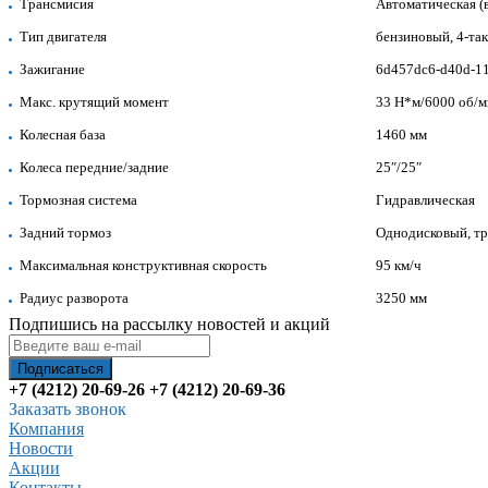
Трансмисия
Автоматическая (
Тип двигателя
бензиновый, 4-та
Зажигание
6d457dc6-d40d-1
Макс. крутящий момент
33 H*м/6000 об/
Колесная база
1460 мм
Колеса передние/задние
25″/25″
Тормозная система
Гидравлическая
Задний тормоз
Однодисковый, т
Максимальная конструктивная скорость
95 км/ч
Радиус разворота
3250 мм
Подпишись на рассылку новостей и акций
+7 (4212) 20-69-26
+7 (4212) 20-69-36
Заказать звонок
Компания
Новости
Акции
Контакты