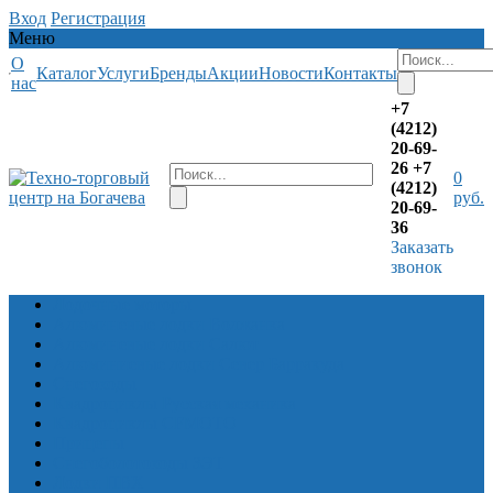
Вход
Регистрация
Меню
О
Каталог
Услуги
Бренды
Акции
Новости
Контакты
нас
+7
(4212)
20-69-
26
+7
0
(4212)
руб.
20-69-
36
Заказать
звонок
Лодочные моторы
Алюминевые лодки Волжанка
Алюминевые лодки Салют
Алюминиевые лодки Север Барракуда
Снегоходы
Квадроциклы Русская механика
Квадроциклы CFMOTO
Прицепы
Снегоболотоходы ЗЭТ
Лодки ПВХ