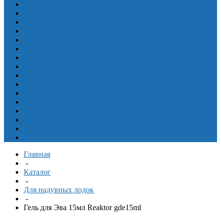
Мотоциклы
Генераторы
Запчасти
Гребные винты
Масла и смазки
Для надувных лодок
Навигационные приборы
Оборудование для яхт и катеров
Приборы
Рулевое и дистанционное управление
Спасательные средства
Одежда, шлема, аксессуары
Судовая мебель
Топливные аксессуары
Еще
^
Главная
-
Каталог
-
Для надувных лодок
-
Гель для Эва 15мл Reaktor gde15ml