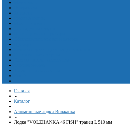
Мотоциклы
Генераторы
Запчасти
Гребные винты
Масла и смазки
Для надувных лодок
Навигационные приборы
Оборудование для яхт и катеров
Приборы
Рулевое и дистанционное управление
Спасательные средства
Одежда, шлема, аксессуары
Судовая мебель
Топливные аксессуары
Еще
^
Главная
-
Каталог
-
Алюминевые лодки Волжанка
-
Лодка "VOLZHANKA 46 FISH" транец L 510 мм