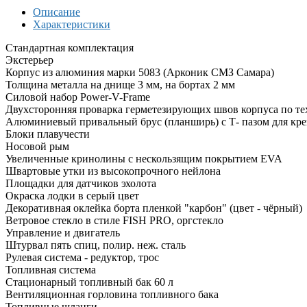
Описание
Характеристики
Стандартная комплектация
Экстерьер
Корпус из алюминия марки 5083 (Арконик СМЗ Самара)
Толщина металла на днище 3 мм, на бортах 2 мм
Силовой набор Power-V-Frame
Двухсторонняя проварка герметезирующих швов корпуса по 
Алюминиевый привальный брус (планширь) с Т- пазом для креп
Блоки плавучести
Носовой рым
Увеличенные кринолины с нескользящим покрытием EVA
Швартовые утки из высокопрочного нейлона
Площадки для датчиков эхолота
Окраска лодки в серый цвет
Декоративная оклейка борта пленкой "карбон" (цвет - чёрный)
Ветровое стекло в стиле FISH PRO, оргстекло
Управление и двигатель
Штурвал пять спиц, полир. неж. сталь
Рулевая система - редуктор, трос
Топливная система
Стационарный топливный бак 60 л
Вентиляционная горловина топливного бака
Топливные шланги