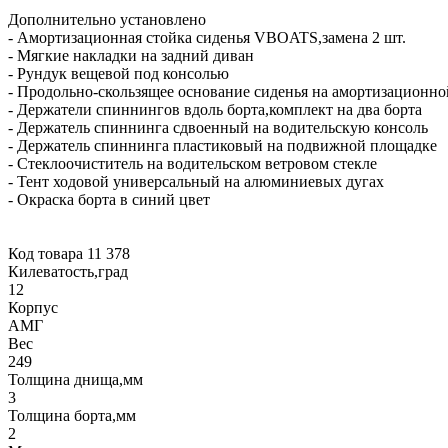
Дополнительно установлено
- Амортизационная стойка сиденья VBOATS,замена 2 шт.
- Мягкие накладки на задний диван
- Рундук вещевой под консолью
- Продольно-скользящее основание сиденья на амортизационной
- Держатели спиннингов вдоль борта,комплект на два борта
- Держатель спиннинга сдвоенный на водительскую консоль
- Держатель спиннинга пластиковый на подвижной площадке
- Стеклоочиститель на водительском ветровом стекле
- Тент ходовой универсальный на алюминиевых дугах
- Окраска борта в синий цвет
Код товара 11 378
Килеватость,град
12
Корпус
АМГ
Вес
249
Толщина днища,мм
3
Толщина борта,мм
2