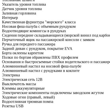
Указатель уровня топлива
Датчик уровня топлива
Заливная горловина
Интерьер
Качественная фурнитура "морского" класса
Носовая фиш-палуба с объемным рундуком
Водоотводящие комингсы в рундуках
Сидения передние складывающиеся (морской винил под карбо
Перчаточный ящик на пассажирской консоли с замком
Ручка для переднего пассажира
Задний диван с рундуком, покрытие EVA
Борта оклеены карпетом
Полки по бортам обрамлены ПВХ профилем
Основания и быстросъемные стойки водительского и пассажир
Алюминиевый настил на носовой фиш-палубе
Алюминиевый настил с рундуками в кокпите
Электрика
Электрическая сеть 12В
Выключатель массы
Клеммы аккумуляторные
Электрические компоненты подключены заводским жгутом
Ходовые огни (правый, левый)
Водоотливная трюмная помпа
Розетка USB