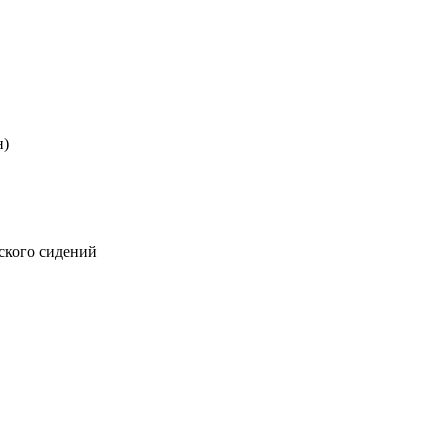
н)
ского сидений