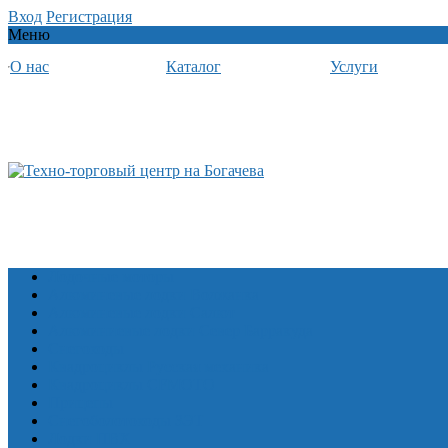
Вход
Регистрация
Меню
О нас
Каталог
Услуги
Лодочные моторы
Алюминевые лодки Волжанка
Алюминевые лодки Салют
Алюминиевые лодки Север Барракуда
Снегоходы
Квадроциклы Русская механика
Квадроциклы CFMOTO
Прицепы
Снегоболотоходы ЗЭТ
Лодки ПВХ