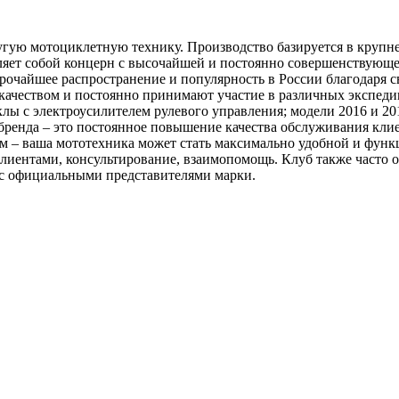
гую мотоциклетную технику. Производство базируется в круп
вляет собой концерн с высочайшей и постоянно совершенствующе
айшее распространение и популярность в России благодаря св
качеством и постоянно принимают участие в различных экспедиц
с электроусилителем рулевого управления; модели 2016 и 2018
бренда – это постоянное повышение качества обслуживания клие
м – ваша мототехника может стать максимально удобной и функ
иентами, консультирование, взаимопомощь. Клуб также часто о
 с официальными представителями марки.