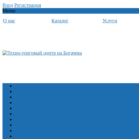
Вход
Регистрация
Меню
О нас
Каталог
Услуги
Лодочные моторы
Алюминевые лодки Волжанка
Алюминевые лодки Салют
Алюминиевые лодки Север Барракуда
Снегоходы
Квадроциклы Русская механика
Квадроциклы CFMOTO
Прицепы
Снегоболотоходы ЗЭТ
Лодки ПВХ