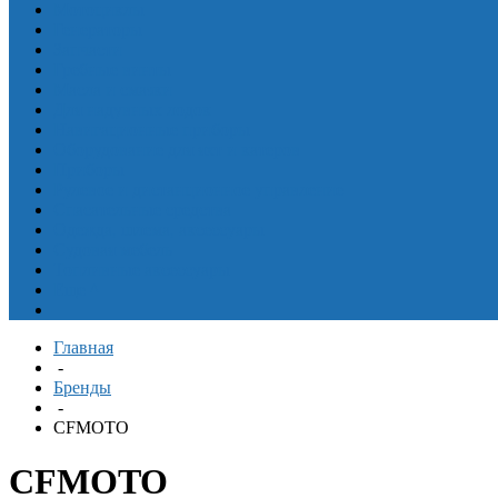
Мотоциклы
Генераторы
Запчасти
Гребные винты
Масла и смазки
Для надувных лодок
Навигационные приборы
Оборудование для яхт и катеров
Приборы
Рулевое и дистанционное управление
Спасательные средства
Одежда, шлема, аксессуары
Судовая мебель
Топливные аксессуары
Еще
^
Главная
-
Бренды
-
CFMOTO
CFMOTO