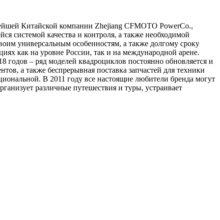
нейшей Китайской компании Zhejiang CFMOTO PowerCo.,
йся системой качества и контроля, а также необходимой
оим универсальным особенностям, а также долгому сроку
иях как на уровне России, так и на международной арене.
 годов – ряд моделей квадроциклов постоянно обновляется и
нтов, а также беспрерывная поставка запчастей для техники
циональной. В 2011 году все настоящие любители бренда могут
рганизует различные путешествия и туры, устраивает