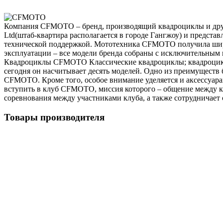
Компания CFMOTO – бренд, производящий квадроциклы и дру
Ltd(штаб-квартира располагается в городе Гангжоу) и предста
технической поддержкой. Мототехника CFMOTO получила широч
эксплуатации – все модели бренда собраны с исключительным 
Квадроциклы CFMOTO Классические квадроциклы; квадроциклы 
сегодня он насчитывает десять моделей. Одно из преимуществ 
CFMOTO. Кроме того, особое внимание уделяется и аксессуара
вступить в клуб CFMOTO, миссия которого – общение между кл
соревнования между участниками клуба, а также сотрудничает
Товары производителя