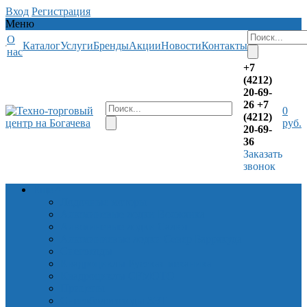
Вход
Регистрация
Меню
О
Каталог
Услуги
Бренды
Акции
Новости
Контакты
нас
+7
(4212)
20-69-
26
+7
0
(4212)
руб.
20-69-
36
Заказать
звонок
Еще
^
Лодочные моторы
Алюминевые лодки Волжанка
Алюминевые лодки Салют
Алюминиевые лодки Север Барракуда
Снегоходы
Квадроциклы Русская механика
Квадроциклы CFMOTO
Прицепы
Снегоболотоходы ЗЭТ