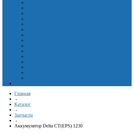
Лодки ПВХ
Мотоциклы
Генераторы
Запчасти
Гребные винты
Масла и смазки
Для надувных лодок
Навигационные приборы
Оборудование для яхт и катеров
Приборы
Рулевое и дистанционное управление
Спасательные средства
Одежда, шлема, аксессуары
Судовая мебель
Топливные аксессуары
Главная
-
Каталог
-
Запчасти
-
Аккумулятор Delta CT(EPS) 1230