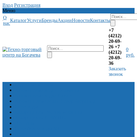
Вход
Регистрация
Меню
О
Каталог
Услуги
Бренды
Акции
Новости
Контакты
нас
+7
(4212)
20-69-
26
+7
0
(4212)
руб.
20-69-
36
Заказать
звонок
Лодочные моторы
Алюминевые лодки Волжанка
Алюминевые лодки Салют
Алюминиевые лодки Север Барракуда
Снегоходы
Квадроциклы Русская механика
Квадроциклы CFMOTO
Прицепы
Снегоболотоходы ЗЭТ
Лодки ПВХ