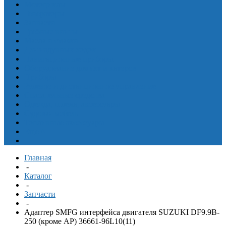
Мотоциклы
Генераторы
Запчасти
Гребные винты
Масла и смазки
Для надувных лодок
Навигационные приборы
Оборудование для яхт и катеров
Приборы
Рулевое и дистанционное управление
Спасательные средства
Одежда, шлема, аксессуары
Судовая мебель
Топливные аксессуары
Еще
^
Главная
-
Каталог
-
Запчасти
-
Адаптер SMFG интерфейса двигателя SUZUKI DF9.9B-
250 (кроме АР) 36661-96L10(11)