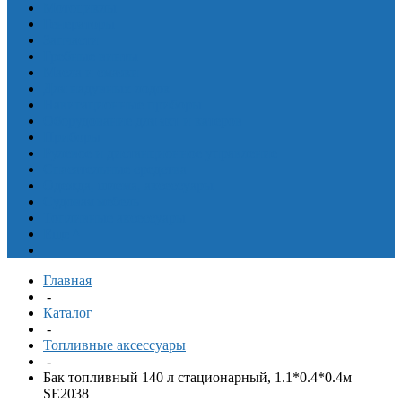
Мотоциклы
Генераторы
Запчасти
Гребные винты
Масла и смазки
Для надувных лодок
Навигационные приборы
Оборудование для яхт и катеров
Приборы
Рулевое и дистанционное управление
Спасательные средства
Одежда, шлема, аксессуары
Судовая мебель
Топливные аксессуары
Еще
^
Главная
-
Каталог
-
Топливные аксессуары
-
Бак топливный 140 л стационарный, 1.1*0.4*0.4м
SE2038