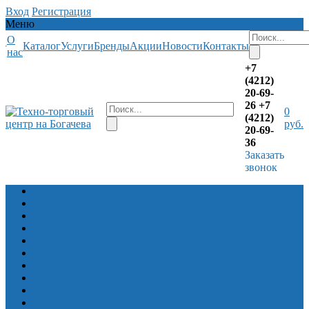
Вход
Регистрация
Меню
О
Каталог
Услуги
Бренды
Акции
Новости
Контакты
нас
+7
(4212)
20-69-
26
+7
0
(4212)
руб.
20-69-
36
Заказать
звонок
Лодочные моторы
Алюминевые лодки Волжанка
Алюминевые лодки Салют
Алюминиевые лодки Север Барракуда
Снегоходы
Квадроциклы Русская механика
Квадроциклы CFMOTO
Прицепы
Снегоболотоходы ЗЭТ
Лодки ПВХ