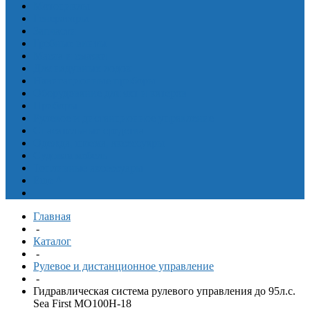
Мотоциклы
Генераторы
Запчасти
Гребные винты
Масла и смазки
Для надувных лодок
Навигационные приборы
Оборудование для яхт и катеров
Приборы
Рулевое и дистанционное управление
Спасательные средства
Одежда, шлема, аксессуары
Судовая мебель
Топливные аксессуары
Еще
^
Главная
-
Каталог
-
Рулевое и дистанционное управление
-
Гидравлическая система рулевого управления до 95л.с.
Sea First MO100H-18