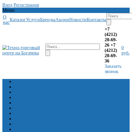
Вход
Регистрация
Меню
О
Каталог
Услуги
Бренды
Акции
Новости
Контакты
нас
+7
(4212)
20-69-
26
+7
0
(4212)
руб.
20-69-
36
Заказать
звонок
Лодочные моторы
Алюминевые лодки Волжанка
Алюминевые лодки Салют
Алюминиевые лодки Север Барракуда
Снегоходы
Квадроциклы Русская механика
Квадроциклы CFMOTO
Прицепы
Снегоболотоходы ЗЭТ
Лодки ПВХ