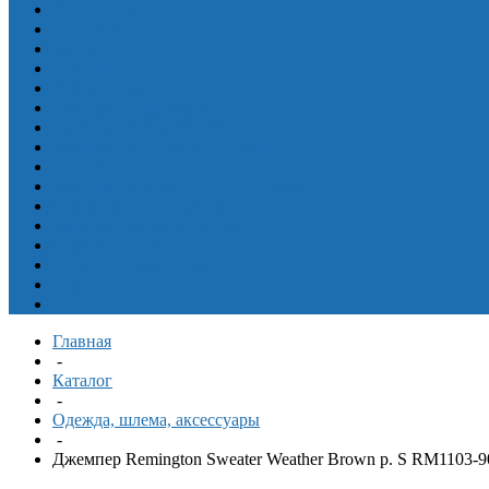
Мотоциклы
Генераторы
Запчасти
Гребные винты
Масла и смазки
Для надувных лодок
Навигационные приборы
Оборудование для яхт и катеров
Приборы
Рулевое и дистанционное управление
Спасательные средства
Одежда, шлема, аксессуары
Судовая мебель
Топливные аксессуары
Еще
^
Главная
-
Каталог
-
Одежда, шлема, аксессуары
-
Джемпер Remington Sweater Weather Brown p. S RM1103-9