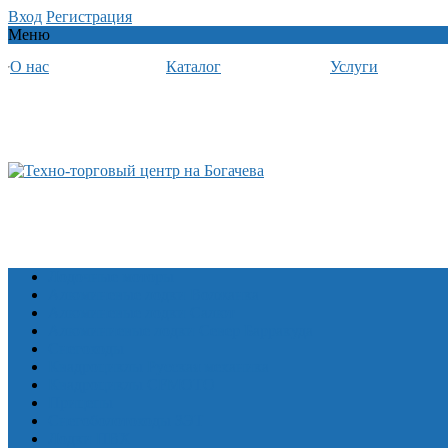
Вход
Регистрация
Меню
О нас
Каталог
Услуги
Лодочные моторы
Алюминевые лодки Волжанка
Алюминевые лодки Салют
Алюминиевые лодки Север Барракуда
Снегоходы
Квадроциклы Русская механика
Квадроциклы CFMOTO
Прицепы
Снегоболотоходы ЗЭТ
Лодки ПВХ