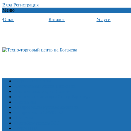
Вход
Регистрация
Меню
О нас
Каталог
Услуги
Лодочные моторы
Алюминевые лодки Волжанка
Алюминевые лодки Салют
Алюминиевые лодки Север Барракуда
Снегоходы
Квадроциклы Русская механика
Квадроциклы CFMOTO
Прицепы
Снегоболотоходы ЗЭТ
Лодки ПВХ