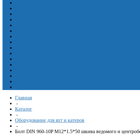
Мотоциклы
Генераторы
Запчасти
Гребные винты
Масла и смазки
Для надувных лодок
Навигационные приборы
Оборудование для яхт и катеров
Приборы
Рулевое и дистанционное управление
Спасательные средства
Одежда, шлема, аксессуары
Судовая мебель
Топливные аксессуары
Еще
^
Главная
-
Каталог
-
Оборудование для яхт и катеров
-
Болт DIN 960-10P M12*1.5*50 шкива ведомого и центроб