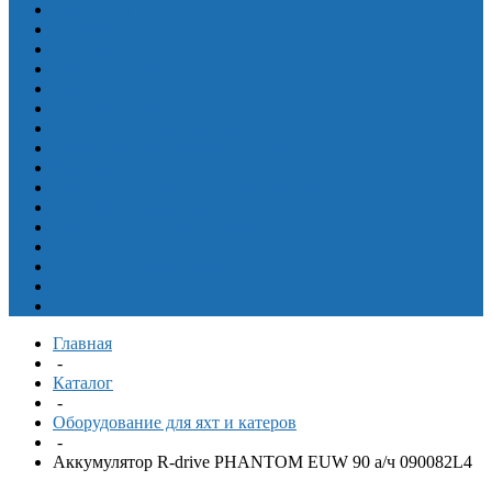
Мотоциклы
Генераторы
Запчасти
Гребные винты
Масла и смазки
Для надувных лодок
Навигационные приборы
Оборудование для яхт и катеров
Приборы
Рулевое и дистанционное управление
Спасательные средства
Одежда, шлема, аксессуары
Судовая мебель
Топливные аксессуары
Еще
^
Главная
-
Каталог
-
Оборудование для яхт и катеров
-
Аккумулятор R-drive PHANTOM EUW 90 а/ч 090082L4