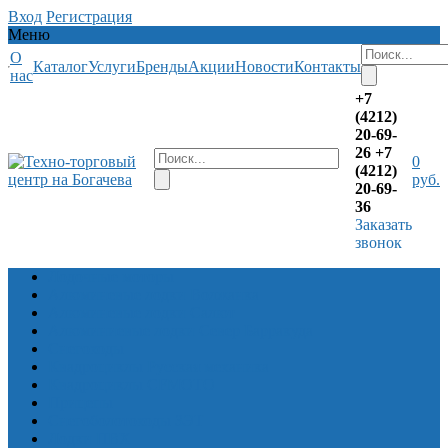
Вход
Регистрация
Меню
О
Каталог
Услуги
Бренды
Акции
Новости
Контакты
нас
+7
(4212)
20-69-
26
+7
0
(4212)
руб.
20-69-
36
Заказать
звонок
Лодочные моторы
Алюминевые лодки Волжанка
Алюминевые лодки Салют
Алюминиевые лодки Север Барракуда
Снегоходы
Квадроциклы Русская механика
Квадроциклы CFMOTO
Прицепы
Снегоболотоходы ЗЭТ
Лодки ПВХ