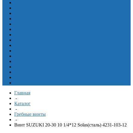
Мотоциклы
Генераторы
Запчасти
Гребные винты
Масла и смазки
Для надувных лодок
Навигационные приборы
Оборудование для яхт и катеров
Приборы
Рулевое и дистанционное управление
Спасательные средства
Одежда, шлема, аксессуары
Судовая мебель
Топливные аксессуары
Еще
^
Главная
-
Каталог
-
Гребные винты
-
Винт SUZUKI 20-30 10 1/4*12 Solas(сталь) 4231-103-12