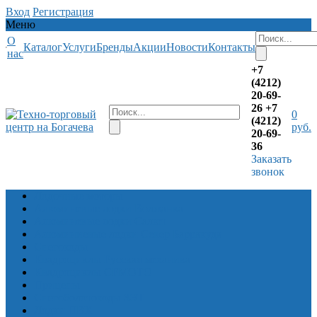
Вход
Регистрация
Меню
О
Каталог
Услуги
Бренды
Акции
Новости
Контакты
нас
+7
(4212)
20-69-
26
+7
0
(4212)
руб.
20-69-
36
Заказать
звонок
Лодочные моторы
Алюминевые лодки Волжанка
Алюминевые лодки Салют
Алюминиевые лодки Север Барракуда
Снегоходы
Квадроциклы Русская механика
Квадроциклы CFMOTO
Прицепы
Снегоболотоходы ЗЭТ
Лодки ПВХ