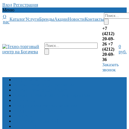
Вход
Регистрация
Меню
О
Каталог
Услуги
Бренды
Акции
Новости
Контакты
нас
+7
(4212)
20-69-
26
+7
0
(4212)
руб.
20-69-
36
Заказать
звонок
Лодочные моторы
Алюминевые лодки Волжанка
Алюминевые лодки Салют
Алюминиевые лодки Север Барракуда
Снегоходы
Квадроциклы Русская механика
Квадроциклы CFMOTO
Прицепы
Снегоболотоходы ЗЭТ
Лодки ПВХ