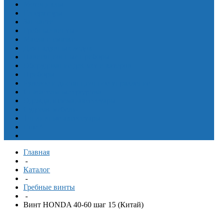
Мотоциклы
Генераторы
Запчасти
Гребные винты
Масла и смазки
Для надувных лодок
Навигационные приборы
Оборудование для яхт и катеров
Приборы
Рулевое и дистанционное управление
Спасательные средства
Одежда, шлема, аксессуары
Судовая мебель
Топливные аксессуары
Еще
^
Главная
-
Каталог
-
Гребные винты
-
Винт HONDA 40-60 шаг 15 (Китай)