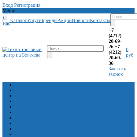
Вход
Регистрация
Меню
О
Каталог
Услуги
Бренды
Акции
Новости
Контакты
нас
+7
(4212)
20-69-
26
+7
0
(4212)
руб.
20-69-
36
Заказать
звонок
Лодочные моторы
Алюминевые лодки Волжанка
Алюминевые лодки Салют
Алюминиевые лодки Север Барракуда
Снегоходы
Квадроциклы Русская механика
Квадроциклы CFMOTO
Прицепы
Снегоболотоходы ЗЭТ
Лодки ПВХ