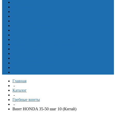
Мотоциклы
Генераторы
Запчасти
Гребные винты
Масла и смазки
Для надувных лодок
Навигационные приборы
Оборудование для яхт и катеров
Приборы
Рулевое и дистанционное управление
Спасательные средства
Одежда, шлема, аксессуары
Судовая мебель
Топливные аксессуары
Еще
^
Главная
-
Каталог
-
Гребные винты
-
Винт HONDA 35-50 шаг 10 (Китай)