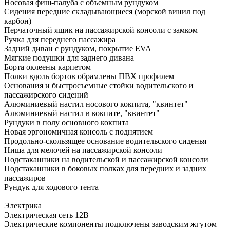
Носовая фиш-палуба с объемным рундуком
Сидения передние складывающиеся (морской винил под
карбон)
Перчаточный ящик на пассажирской консоли с замком
Ручка для переднего пассажира
Задний диван с рундуком, покрытие EVA
Мягкие подушки для заднего дивана
Борта оклеены карпетом
Полки вдоль бортов обрамлены ПВХ профилем
Основания и быстросъемные стойки водительского и
пассажирского сидений
Алюминиевый настил носового кокпита, "квинтет"
Алюминиевый настил в кокпите, "квинтет"
Рундуки в полу основного кокпита
Новая эргономичная консоль с поднятием
Продольно-скользящее основание водительского сиденья
Ниша для мелочей на пассажирской консоли
Подстаканники на водительской и пассажирской консоли
Подстаканники в боковых полках для передних и задних
пассажиров
Рундук для ходового тента
Электрика
Электрическая сеть 12В
Электрические компоненты подключены заводским жгутом