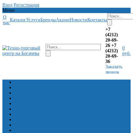
Вход
Регистрация
Меню
О
Каталог
Услуги
Бренды
Акции
Новости
Контакты
нас
+7
(4212)
20-69-
26
+7
0
(4212)
руб.
20-69-
36
Заказать
звонок
Лодочные моторы
Алюминевые лодки Волжанка
Алюминевые лодки Салют
Алюминиевые лодки Север Барракуда
Снегоходы
Квадроциклы Русская механика
Квадроциклы CFMOTO
Прицепы
Снегоболотоходы ЗЭТ
Лодки ПВХ