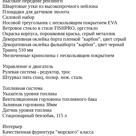
Высокие передние рейлинги
Швартовые утки из высокопрочного нейлона
Площадки для датчиков эхолота
Силовой набор
Носовой треугольник с нескользящим покрытием EVA
Ветровое стекло в стиле FISHPRO, оргстекло
Окраска корпуса, порошковая краска, серый металлик
Декоративная оклейка борта пленкой "карбон", цвет серый
Декоративная оклейка фальшборта "карбон", цвет черный
Транец 510 мм
Увеличенные кринолины с нескользящим покрытием
Управление и двигатель
Рулевая система - редуктор, трос
Штурвал пять спиц, полир. неж. сталь
Топливная система
Указатель уровня топлива
Вентиляционная горловина топливного бака
Заливная горловина 38мм
Датчик уровня топлива
Стационарный бензобак, 115 л
Интерьер
Качественная фурнитура "морского" класса