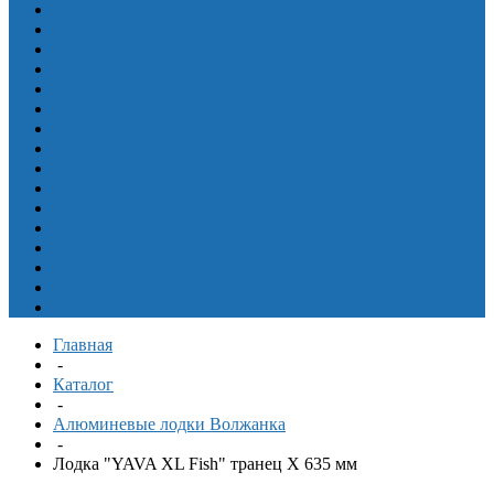
Мотоциклы
Генераторы
Запчасти
Гребные винты
Масла и смазки
Для надувных лодок
Навигационные приборы
Оборудование для яхт и катеров
Приборы
Рулевое и дистанционное управление
Спасательные средства
Одежда, шлема, аксессуары
Судовая мебель
Топливные аксессуары
Еще
^
Главная
-
Каталог
-
Алюминевые лодки Волжанка
-
Лодка "YAVA XL Fish" транец X 635 мм