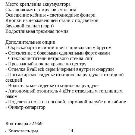
Место крепления аккумулятора
Складная мачта с круговым огнем
Освещение кабины - светодиодные фонари
Кнопки из нержавеющей стали с подсветкой
Звуковой сигнал (горн)
Водоотливная трюмная помпа
Дополнительные опции
- Окраскаборта в синий цвет с привальным брусом
- Остекление с боковыми сдвижными форточками
- Стеклоочистители ветрового стекла 2шт
- Прозрачный люк на крыше по центру
- Отделка EvaDeck серый/черный внутри и снаружи
- Пассажирское сиденье откидное на рундуке с откидной
секцией
- Водительское сиденье откидное на рундуке
- Автономный отопитель 4 кВт с отдельным топливным
баком
- Подсветка пола на носовой, кормовой палубе и в кабине
- Фильтр-сепаратор
Код товара 22 969
Килеватость,град
14