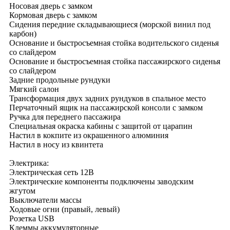
Носовая дверь с замком
Кормовая дверь с замком
Сидения передние складывающиеся (морской винил под
карбон)
Основание и быстросъемная стойка водительского сиденья
со слайдером
Основание и быстросъемная стойка пассажирского сиденья
со слайдером
Задние продольные рундуки
Мягкий салон
Трансформация двух задних рундуков в спальное место
Перчаточный ящик на пассажирской консоли с замком
Ручка для переднего пассажира
Специальная окраска кабины с защитой от царапин
Настил в кокпите из окрашенного алюминия
Настил в носу из квинтета
Электрика:
Электрическая сеть 12В
Электрические компоненты подключены заводским
жгутом
Выключатели массы
Ходовые огни (правый, левый)
Розетка USB
Клеммы аккумуляторные