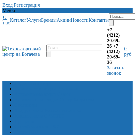
Вход
Регистрация
Меню
О
Каталог
Услуги
Бренды
Акции
Новости
Контакты
нас
+7
(4212)
20-69-
26
+7
0
(4212)
руб.
20-69-
36
Заказать
звонок
Лодочные моторы
Алюминевые лодки Волжанка
Алюминевые лодки Салют
Алюминиевые лодки Север Барракуда
Снегоходы
Квадроциклы Русская механика
Квадроциклы CFMOTO
Прицепы
Снегоболотоходы ЗЭТ
Лодки ПВХ