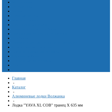
Мотоциклы
Генераторы
Запчасти
Гребные винты
Масла и смазки
Для надувных лодок
Навигационные приборы
Оборудование для яхт и катеров
Приборы
Рулевое и дистанционное управление
Спасательные средства
Одежда, шлема, аксессуары
Судовая мебель
Топливные аксессуары
Еще
^
Главная
-
Каталог
-
Алюминевые лодки Волжанка
-
Лодка "YAVA XL COB" транец X 635 мм