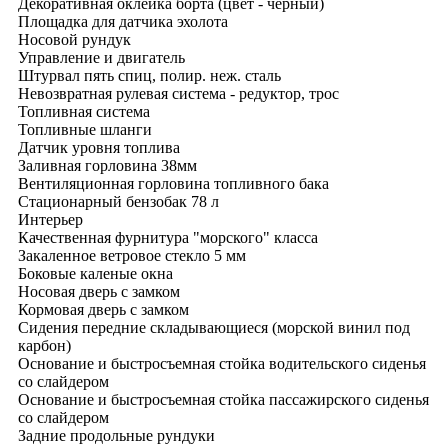
Декоративная оклейка борта (цвет - чёрный)
Площадка для датчика эхолота
Носовой рундук
Управление и двигатель
Штурвал пять спиц, полир. неж. сталь
Невозвратная рулевая система - редуктор, трос
Топливная система
Топливные шланги
Датчик уровня топлива
Заливная горловина 38мм
Вентиляционная горловина топливного бака
Стационарный бензобак 78 л
Интерьер
Качественная фурнитура "морского" класса
Закаленное ветровое стекло 5 мм
Боковые каленые окна
Носовая дверь с замком
Кормовая дверь с замком
Сидения передние складывающиеся (морской винил под
карбон)
Основание и быстросъемная стойка водительского сиденья
со слайдером
Основание и быстросъемная стойка пассажирского сиденья
со слайдером
Задние продольные рундуки