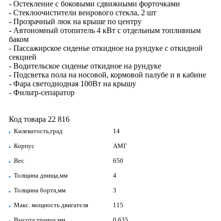
- Остекление с боковыми сдвижными форточками
- Стеклоочистители веирового стекла, 2 шт
- Прозрачный люк на крыше по центру
- Автономный отопитель 4 кВт с отдельным топливным
баком
- Пассажирское сиденье откидное на рундуке с откидной
секцией
- Водительское сиденье откидное на рундуке
- Подсветка пола на носовой, кормовой палубе и в кабине
- Фара светодиодная 100Вт на крышу
- Фильтр-сепаратор
Код товара 22 816
Килеватость,град
14
Корпус
АМГ
Вес
650
Толщина днища,мм
4
Толщина борта,мм
3
Макс. мощность двигателя
115
Высота транца,мм
0,635