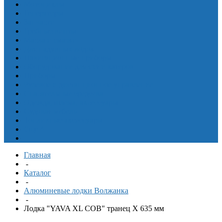
Мотоциклы
Генераторы
Запчасти
Гребные винты
Масла и смазки
Для надувных лодок
Навигационные приборы
Оборудование для яхт и катеров
Приборы
Рулевое и дистанционное управление
Спасательные средства
Одежда, шлема, аксессуары
Судовая мебель
Топливные аксессуары
Еще
^
Главная
-
Каталог
-
Алюминевые лодки Волжанка
-
Лодка "YAVA XL COB" транец X 635 мм