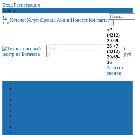
Вход
Регистрация
Меню
О
Каталог
Услуги
Бренды
Акции
Новости
Контакты
нас
+7
(4212)
20-69-
26
+7
0
(4212)
руб.
20-69-
36
Заказать
звонок
Лодочные моторы
Алюминевые лодки Волжанка
Алюминевые лодки Салют
Алюминиевые лодки Север Барракуда
Снегоходы
Квадроциклы Русская механика
Квадроциклы CFMOTO
Прицепы
Снегоболотоходы ЗЭТ
Лодки ПВХ