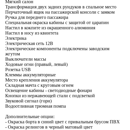
Мягкий салон
Трансформация двух задних рундуков в спальное место
Перчаточный ящик на пассажирской консоли с замком
Ручка для переднего пассажира
Специальная окраска кабины с защитой от царапин
Настил в кокпите из окрашенного алюминия
Настил в носу из квинтета
Электрика
Электрическая сеть 12В
Электрические компоненты подключены заводским
жгутом
Выключатели массы
Ходовые огни (правый, левый)
Розетка USB
Клеммы аккумуляторные
Место крепления аккумулятора
Складная мачта с круговым огнем
Освещение кабины - светодиодные фонари
Кнопки из нержавеющей стали с подсветкой
Звуковой сигнал (горн)
Водоотливная трюмная помпа
Дополнительные опции:
- Окраска борта в синий цвет с привальным брусом ПВХ
- Окраска релингов в черный матовый цвет